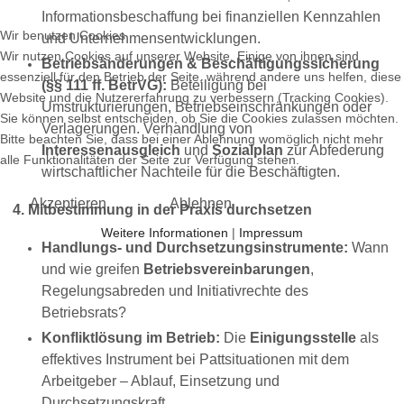
Informationsbeschaffung bei finanziellen Kennzahlen
Wir benutzen Cookies
und Unternehmensentwicklungen.
Wir nutzen Cookies auf unserer Website. Einige von ihnen sind
Betriebsänderungen & Beschäftigungssicherung
essenziell für den Betrieb der Seite, während andere uns helfen, diese
(§§ 111 ff. BetrVG):
Beteiligung bei
Website und die Nutzererfahrung zu verbessern (Tracking Cookies).
Umstrukturierungen, Betriebseinschränkungen oder
Sie können selbst entscheiden, ob Sie die Cookies zulassen möchten.
Verlagerungen. Verhandlung von
Bitte beachten Sie, dass bei einer Ablehnung womöglich nicht mehr
Interessenausgleich
und
Sozialplan
zur Abfederung
alle Funktionalitäten der Seite zur Verfügung stehen.
wirtschaftlicher Nachteile für die Beschäftigten.
Akzeptieren
Ablehnen
4. Mitbestimmung in der Praxis durchsetzen
Weitere Informationen
|
Impressum
Handlungs- und Durchsetzungsinstrumente:
Wann
und wie greifen
Betriebsvereinbarungen
,
Regelungsabreden und Initiativrechte des
Betriebsrats?
Konfliktlösung im Betrieb:
Die
Einigungsstelle
als
effektives Instrument bei Pattsituationen mit dem
Arbeitgeber – Ablauf, Einsetzung und
Durchsetzungskraft.