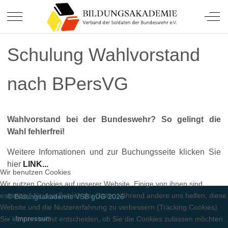
Soldatinnen und Soldaten.
Mobile Menu Toggle
Off-
Schulung Wahlvorstand
nach BPersVG
Wahlvorstand bei der Bundeswehr? So gelingt die
Wahl fehlerfrei!
Weitere Infomationen und zur Buchungsseite klicken Sie
hier
LINK...
Wir benutzen Cookies
Wir nutzen Cookies auf unserer Website. Einige von ihnen sind
essenziell für den Betrieb der Seite, während andere uns helfen, diese
© Bildungsakademie VSB gUG 2026
Website und die Nutzererfahrung zu verbessern (Tracking Cookies).
Impressum
Sie können selbst entscheiden, ob Sie die Cookies zulassen möchten.