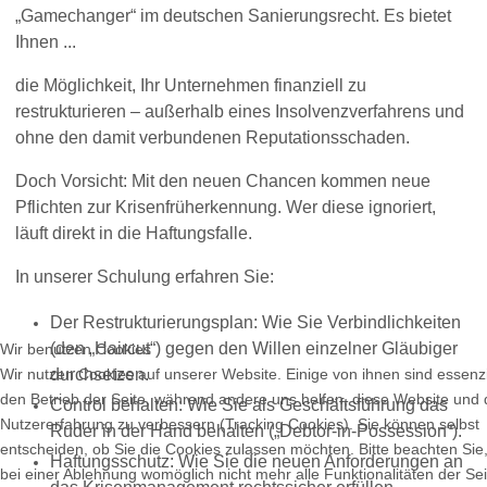
„Gamechanger“ im deutschen Sanierungsrecht. Es bietet
Ihnen ...
die Möglichkeit, Ihr Unternehmen finanziell zu
restrukturieren – außerhalb eines Insolvenzverfahrens und
ohne den damit verbundenen Reputationsschaden.
Doch Vorsicht: Mit den neuen Chancen kommen neue
Pflichten zur Krisenfrüherkennung. Wer diese ignoriert,
läuft direkt in die Haftungsfalle.
In unserer Schulung erfahren Sie:
Der Restrukturierungsplan: Wie Sie Verbindlichkeiten
(den „Haircut“) gegen den Willen einzelner Gläubiger
Wir benutzen Cookies
Wir nutzen Cookies auf unserer Website. Einige von ihnen sind essenzie
durchsetzen.
den Betrieb der Seite, während andere uns helfen, diese Website und 
Control behalten: Wie Sie als Geschäftsführung das
Nutzererfahrung zu verbessern (Tracking Cookies). Sie können selbst
Ruder in der Hand behalten („Debtor-in-Possession“).
entscheiden, ob Sie die Cookies zulassen möchten. Bitte beachten Sie
Haftungsschutz: Wie Sie die neuen Anforderungen an
bei einer Ablehnung womöglich nicht mehr alle Funktionalitäten der Sei