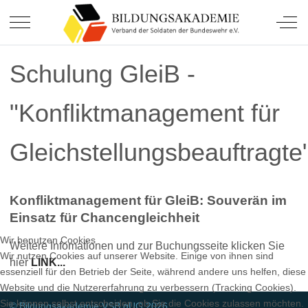
Soldatinnen und Soldaten.
Mobile Menu Toggle
Off-
Schulung GleiB -
"Konfliktmanagement für
Gleichstellungsbeauftragte
Konfliktmanagement für GleiB: Souverän im
Einsatz für Chancengleichheit
Wir benutzen Cookies
Weitere Infomationen und zur Buchungsseite klicken Sie
Wir nutzen Cookies auf unserer Website. Einige von ihnen sind
hier
LINK...
essenziell für den Betrieb der Seite, während andere uns helfen, diese
Website und die Nutzererfahrung zu verbessern (Tracking Cookies).
Sie können selbst entscheiden, ob Sie die Cookies zulassen möchten.
© Bildungsakademie VSB gUG 2026