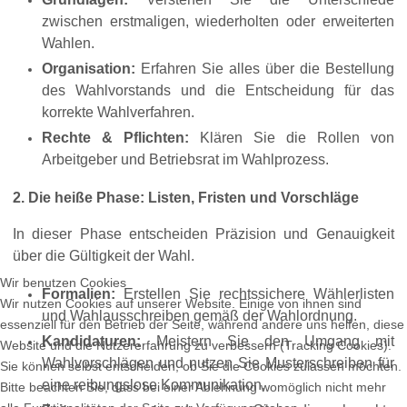
zwischen erstmaligen, wiederholten oder erweiterten
Wahlen.
Organisation:
Erfahren Sie alles über die Bestellung
des Wahlvorstands und die Entscheidung für das
korrekte Wahlverfahren.
Rechte & Pflichten:
Klären Sie die Rollen von
Arbeitgeber und Betriebsrat im Wahlprozess.
2. Die heiße Phase: Listen, Fristen und Vorschläge
In dieser Phase entscheiden Präzision und Genauigkeit
über die Gültigkeit der Wahl.
Wir benutzen Cookies
Formalien:
Erstellen Sie rechtssichere Wählerlisten
Wir nutzen Cookies auf unserer Website. Einige von ihnen sind
und Wahlausschreiben gemäß der Wahlordnung.
essenziell für den Betrieb der Seite, während andere uns helfen, diese
Kandidaturen:
Meistern Sie den Umgang mit
Website und die Nutzererfahrung zu verbessern (Tracking Cookies).
Wahlvorschlägen und nutzen Sie Musterschreiben für
Sie können selbst entscheiden, ob Sie die Cookies zulassen möchten.
eine reibungslose Kommunikation.
Bitte beachten Sie, dass bei einer Ablehnung womöglich nicht mehr