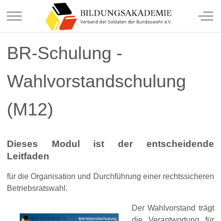
Soldatinnen und Soldaten.
Mobile Menu Toggle
Off-
BR-Schulung -
Wahlvorstandschulung
(M12)
Dieses Modul ist der entscheidende
Leitfaden
für die Organisation und Durchführung einer rechtssicheren
Betriebsratswahl.
Der Wahlvorstand trägt
die Verantwortung für