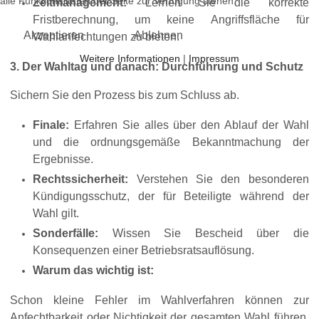
alle Funktionalitäten der Seite zur Verfügung stehen.
Zeitmanagement:
Lernen Sie die korrekte
Fristberechnung, um keine Angriffsfläche für
Akzeptieren
Ablehnen
Wahlanfechtungen zu bieten.
Weitere Informationen
|
Impressum
3. Der Wahltag und danach: Durchführung und Schutz
Sichern Sie den Prozess bis zum Schluss ab.
Finale:
Erfahren Sie alles über den Ablauf der Wahl
und die ordnungsgemäße Bekanntmachung der
Ergebnisse.
Rechtssicherheit:
Verstehen Sie den besonderen
Kündigungsschutz, der für Beteiligte während der
Wahl gilt.
Sonderfälle:
Wissen Sie Bescheid über die
Konsequenzen einer Betriebsratsauflösung.
Warum das wichtig ist:
Schon kleine Fehler im Wahlverfahren können zur
Anfechtbarkeit oder Nichtigkeit der gesamten Wahl führen.