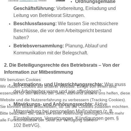
Ordnungsgemäße
Geschäftsführung:
Vorbereitung, Einladung und
Leitung von Betriebsrat Sitzungen.
Beschlussfassung:
Wie fassen Sie rechtssichere
Beschlüsse, die vor dem Arbeitsgericht bestand
halten?
Betriebsversammlung:
Planung, Ablauf und
Kommunikation mit der Belegschaft.
2. Die Beteiligungsrechte des Betriebsrats – Von der
Information zur Mitbestimmung
Wir benutzen Cookies
Informations- und Unterrichtungsrechte:
Was muss
Wir nutzen Cookies auf unserer Website. Einige von ihnen sind
der Arbeitgeber wann und wie offenlegen?
essenziell für den Betrieb der Seite, während andere uns helfen, diese
Website und die Nutzererfahrung zu verbessern (Tracking Cookies).
Mitwirkungs- und Anhörungsrechte:
Aktive
Sie können selbst entscheiden, ob Sie die Cookies zulassen möchten.
Mitgestaltung bei personellen Maßnahmen (z. B.
Bitte beachten Sie, dass bei einer Ablehnung womöglich nicht mehr
Einstellungen, Versetzungen, Kündigungen gem. §
alle Funktionalitäten der Seite zur Verfügung stehen.
102 BetrVG).