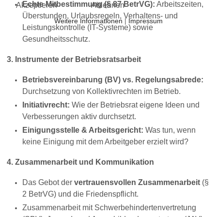
Echte Mitbestimmung (§ 87 BetrVG):
Arbeitszeiten,
Akzeptieren
Ablehnen
Überstunden, Urlaubsregeln, Verhaltens- und
Weitere Informationen
|
Impressum
Leistungskontrolle (IT-Systeme) sowie
Gesundheitsschutz.
3. Instrumente der Betriebsratsarbeit
Betriebsvereinbarung (BV) vs. Regelungsabrede:
Durchsetzung von Kollektivrechten im Betrieb.
Initiativrecht:
Wie der Betriebsrat eigene Ideen und
Verbesserungen aktiv durchsetzt.
Einigungsstelle & Arbeitsgericht:
Was tun, wenn
keine Einigung mit dem Arbeitgeber erzielt wird?
4. Zusammenarbeit und Kommunikation
Das Gebot der
vertrauensvollen Zusammenarbeit
(§
2 BetrVG) und die Friedenspflicht.
Zusammenarbeit mit Schwerbehindertenvertretung