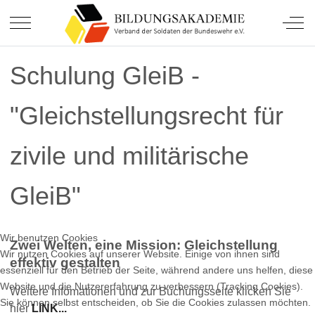
Soldatinnen und Soldaten.
Mobile Menu Toggle
Off-
Schulung GleiB -
"Gleichstellungsrecht für
zivile und militärische
GleiB"
Wir benutzen Cookies
Zwei Welten, eine Mission: Gleichstellung
Wir nutzen Cookies auf unserer Website. Einige von ihnen sind
effektiv gestalten
essenziell für den Betrieb der Seite, während andere uns helfen, diese
Website und die Nutzererfahrung zu verbessern (Tracking Cookies).
Weitere Infomationen und zur Buchungsseite klicken Sie
Sie können selbst entscheiden, ob Sie die Cookies zulassen möchten.
hier
LINK...