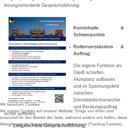
lösungsorientierte Gesprächsführung.
Kerninhalte &
Schwerpunkte
Rollenverständnis &
Auftrag:
Die eigene Funktion als
GleiB schärfen,
Akzeptanz aufbauen
und im Spannungsfeld
zwischen
Dienststellenhierarchie
Wir benutzen Cookies
und Beratungsauftrag
Wir nutzen Cookies auf unserer Website. Einige von ihnen sind
sicher auftreten.
essenziell für den Betrieb der Seite, während andere uns helfen, diese
Website und die Nutzererfahrung zu verbessern (Tracking Cookies).
Zielgerichtete Gesprächsführung: