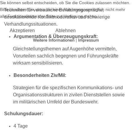
Sie können selbst entscheiden, ob Sie die Cookies zulassen möchten.
Bitte beachten Sie, dass bei einer Ablehnung womöglich nicht mehr
Techniken für vertrauliche Beratungsgespräche,
alle Funktionalitäten der Seite zur Verfügung stehen.
deeskalierende Konfliktmoderation und schwierige
Verhandlungssituationen.
Akzeptieren
Ablehnen
Argumentation & Überzeugungskraft:
Weitere Informationen
|
Impressum
Gleichstellungsthemen auf Augenhöhe vermitteln,
Vorurteilen sachlich begegnen und Führungskräfte
wirksam sensibilisieren.
Besonderheiten Ziv/Mil:
Strategien für die spezifischen Kommunikations- und
Organisationsstrukturen in zivilen Dienststellen sowie
im militärischen Umfeld der Bundeswehr.
Schulungsdauer:
4 Tage