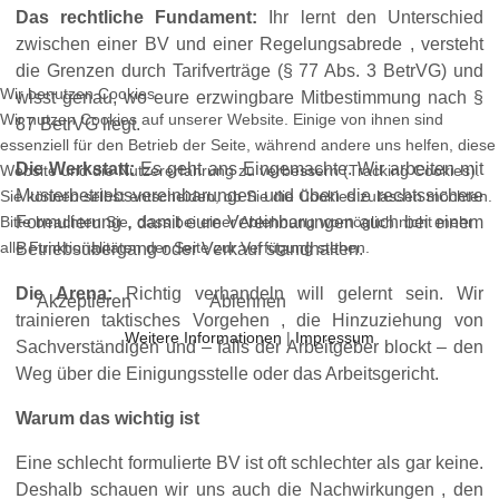
Das rechtliche Fundament:
Ihr lernt den Unterschied
zwischen einer BV und einer Regelungsabrede , versteht
die Grenzen durch Tarifverträge (§ 77 Abs. 3 BetrVG) und
Wir benutzen Cookies
wisst genau, wo eure erzwingbare Mitbestimmung nach §
Wir nutzen Cookies auf unserer Website. Einige von ihnen sind
87 BetrVG liegt.
essenziell für den Betrieb der Seite, während andere uns helfen, diese
Die Werkstatt:
Es geht ans Eingemachte. Wir arbeiten mit
Website und die Nutzererfahrung zu verbessern (Tracking Cookies).
Musterbetriebsvereinbarungen und üben die rechtssichere
Sie können selbst entscheiden, ob Sie die Cookies zulassen möchten.
Bitte beachten Sie, dass bei einer Ablehnung womöglich nicht mehr
Formulierung , damit eure Vereinbarungen auch bei einem
alle Funktionalitäten der Seite zur Verfügung stehen.
Betriebsübergang oder Verkauf standhalten.
Die Arena:
Richtig verhandeln will gelernt sein. Wir
Akzeptieren
Ablehnen
trainieren taktisches Vorgehen , die Hinzuziehung von
Weitere Informationen
|
Impressum
Sachverständigen und – falls der Arbeitgeber blockt – den
Weg über die Einigungsstelle oder das Arbeitsgericht.
Warum das wichtig ist
Eine schlecht formulierte BV ist oft schlechter als gar keine.
Deshalb schauen wir uns auch die Nachwirkungen , den