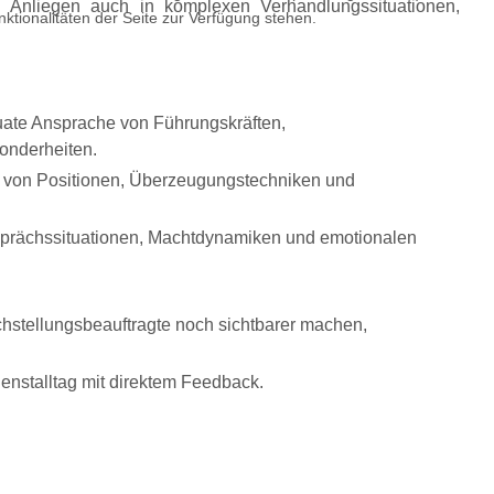
te Anliegen auch in komplexen Verhandlungssituationen,
ktionalitäten der Seite zur Verfügung stehen.
ate Ansprache von Führungskräften,
sonderheiten.
 von Positionen, Überzeugungstechniken und
rächssituationen, Machtdynamiken und emotionalen
ichstellungsbeauftragte noch sichtbarer machen,
ienstalltag mit direktem Feedback.