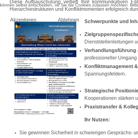
Diese Aufbauschulung vertieft Ihre kommunikativen Fäh
können selbst entscheiden, ob Sie die Cookies zulassen möchten. Bitte
Hierarchiestrukturen und Konfliktmomenten erfolgreich du
Akzeptieren
Ablehnen
Schwerpunkte und Inha
Zielgruppenspezifische
Dienststellenleitungen u
Verhandlungsführung &
professioneller Umgang
Konfliktmanagement & 
Spannungsfeldern.
Strategische Position
Kooperationen stärken u
Praxistransfer & Kolle
Ihr Nutzen:
Sie gewinnen Sicherheit in schwierigen Gesprächs- u