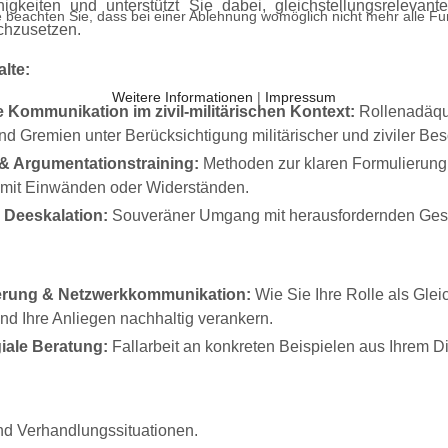
igkeiten und unterstützt Sie dabei, gleichstellungsrelevan
 beachten Sie, dass bei einer Ablehnung womöglich nicht mehr alle Fun
rchzusetzen.
lte:
Weitere Informationen
|
Impressum
 Kommunikation im zivil-militärischen Kontext:
Rollenadäqu
nd Gremien unter Berücksichtigung militärischer und ziviler Be
 Argumentationstraining:
Methoden zur klaren Formulierung
 mit Einwänden oder Widerständen.
Deeskalation:
Souveräner Umgang mit herausfordernden Gesp
ierung & Netzwerkkommunikation:
Wie Sie Ihre Rolle als Gle
nd Ihre Anliegen nachhaltig verankern.
giale Beratung:
Fallarbeit an konkreten Beispielen aus Ihrem D
nd Verhandlungssituationen.